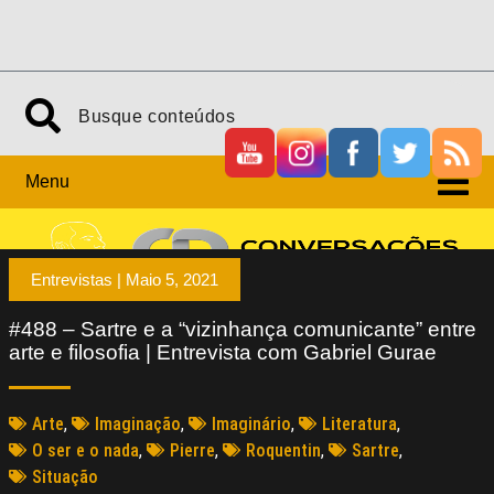
Menu
Entrevistas |
Maio 5, 2021
#488 – Sartre e a “vizinhança comunicante” entre
arte e filosofia | Entrevista com Gabriel Gurae
Arte
,
Imaginação
,
Imaginário
,
Literatura
,
O ser e o nada
,
Pierre
,
Roquentin
,
Sartre
,
Situação