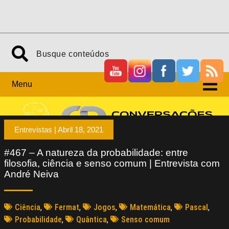
Menu
Entrevistas |
Abril 18, 2021
#467 – A natureza da probabilidade: entre
filosofia, ciência e senso comum | Entrevista com
André Neiva
Ciência
,
Fermat
,
Jogos
,
Matemática
,
Pascal
,
Probabilidade
,
Quântica
,
Senso comum