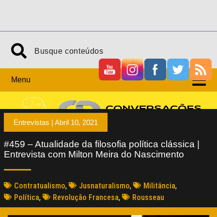
Menu
Entrevistas |
Abril 10, 2021
#459 – Atualidade da filosofia política clássica |
Entrevista com Milton Meira do Nascimento
Contratualismo
,
Jusnaturalismo
,
Militância
,
Política
,
Revolução Francesa
,
Rousseau