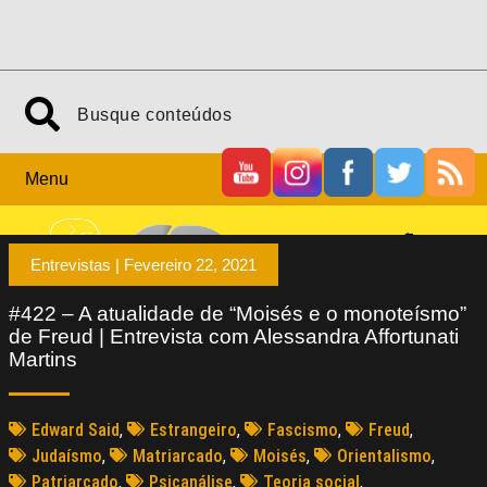
Menu
Entrevistas |
Fevereiro 22, 2021
#422 – A atualidade de “Moisés e o monoteísmo”
de Freud | Entrevista com Alessandra Affortunati
Martins
Edward Said
,
Estrangeiro
,
Fascismo
,
Freud
,
Judaísmo
,
Matriarcado
,
Moisés
,
Orientalismo
,
Patriarcado
,
Psicanálise
,
Teoria social
,