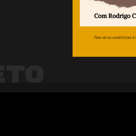
Para ver as estatísticas 
eto