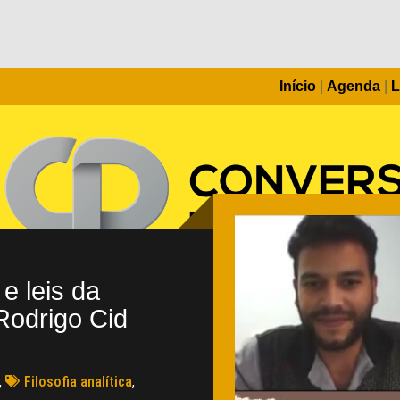
Início
|
Agenda
|
L
 e leis da
Rodrigo Cid
,
Filosofia analítica
,