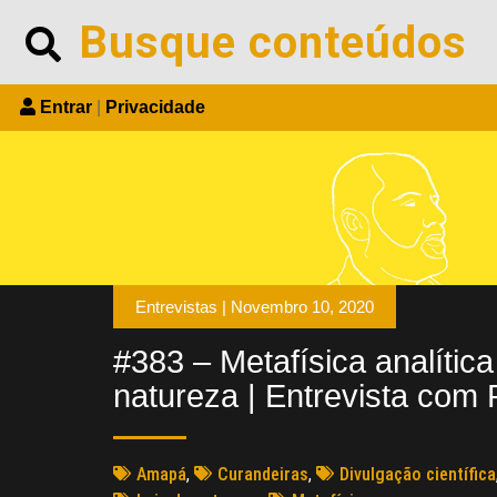
Entrar
|
Privacidade
Entrevistas |
Novembro 10, 2020
#383 – Metafísica analítica
natureza | Entrevista com 
Amapá
,
Curandeiras
,
Divulgação científica