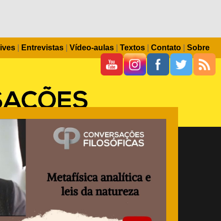
ives
|
Entrevistas
|
Vídeo-aulas
|
Textos
|
Contato
|
Sobre