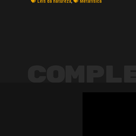
Leis da natureza
,
Metafísica
Compl