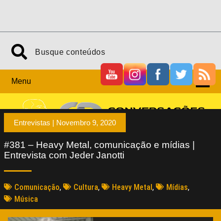
Menu
Entrevistas |
Novembro 9, 2020
#381 – Heavy Metal, comunicação e mídias |
Entrevista com Jeder Janotti
Comunicação
,
Cultura
,
Heavy Metal
,
Mídias
,
Música