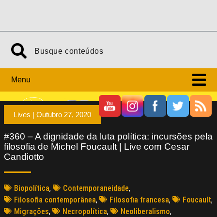
Menu
Lives |
Outubro 27, 2020
#360 – A dignidade da luta política: incursões pela
filosofia de Michel Foucault | Live com Cesar
Candiotto
Biopolítica
,
Contemporaneidade
,
Filosofia contemporânea
,
Filosofia francesa
,
Foucault
,
Migrações
,
Necropolítica
,
Neoliberalismo
,