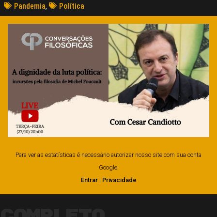
Pandemia
,
Política
Para ver as estatísticas é necessário autorizar nosso site com sua conta
Google.
Entrar
|
Privacidade
Completo