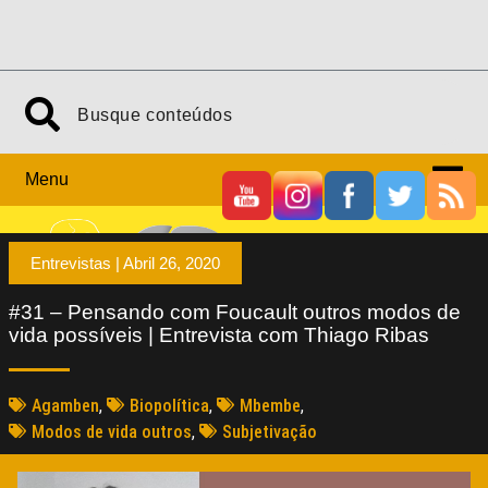
Menu
Entrevistas |
Abril 26, 2020
#31 – Pensando com Foucault outros modos de
vida possíveis | Entrevista com Thiago Ribas
Agamben
,
Biopolítica
,
Mbembe
,
Modos de vida outros
,
Subjetivação