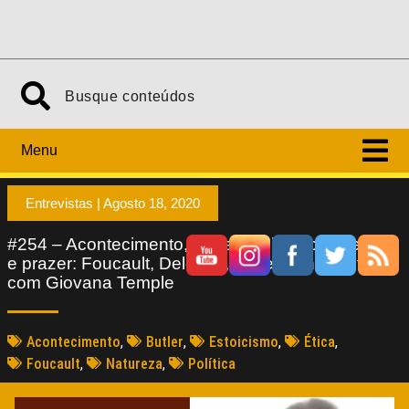
Menu
Entrevistas |
Agosto 18, 2020
#254 – Acontecimento, poder, resistência, desejo
e prazer: Foucault, Deleuze, Butler | Entrevista
com Giovana Temple
Acontecimento
,
Butler
,
Estoicismo
,
Ética
,
Foucault
,
Natureza
,
Política