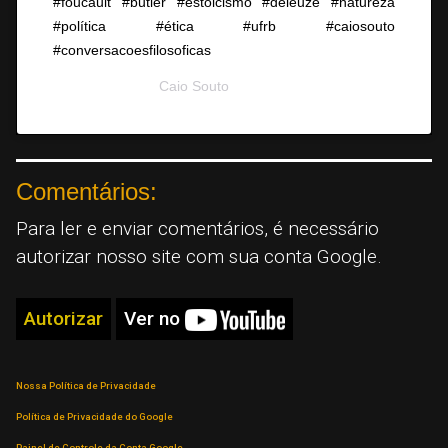
#foucault #butler #estoicismo #deleuze #natureza
#política #ética #ufrb #caiosouto
#conversacoesfilosoficas
A post shared by
Caio Souto
(@conversacoesfilosoficas) on
Au
Comentários:
Para ler e enviar comentários, é necessário
autorizar nosso site com sua conta Google.
Autorizar
Ver no
Nossa Política de Privacidade
Política de Privacidade do Google
Painel de Controle da Conta Google