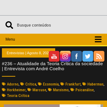
Menu
Entrevistas |
Agosto 8, 2020
#236 – Atualidade da Teoria Crítica da sociedade
| Entrevista com André Coelho
Adorno
,
Crítica
,
Economia
,
Frankfurt
,
Habermas
,
Horkheimer
,
Marcuse
,
Marxismo
,
Psicanálise
,
Teoria Crítica