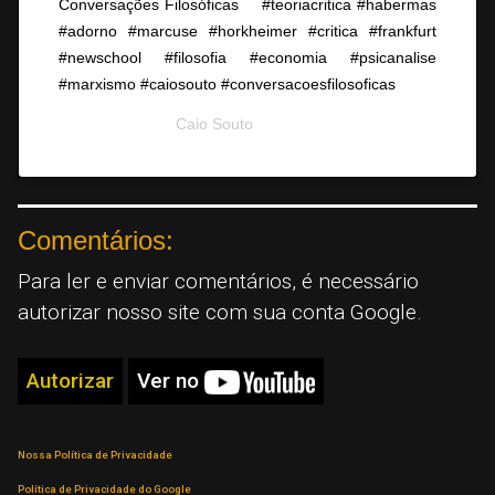
Conversações Filosóficas ⠀ #teoriacritica #habermas
#adorno #marcuse #horkheimer #critica #frankfurt
#newschool #filosofia #economia #psicanalise
#marxismo #caiosouto #conversacoesfilosoficas
A post shared by
Caio Souto
(@conversacoesfilosoficas) on
Au
Comentários:
Para ler e enviar comentários, é necessário
autorizar nosso site com sua conta Google.
Autorizar
Ver no
Nossa Política de Privacidade
Política de Privacidade do Google