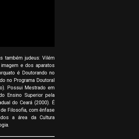
os também judeus: Vilém
a imagem e dos aparatos
orquato é Doutorando no
ado no Programa Doutoral
so). Possui Mestrado em
do Ensino Superior pela
dual do Ceará (2000). É
 de Filosofia, com ênfase
ados a área da Cultura
ogia.