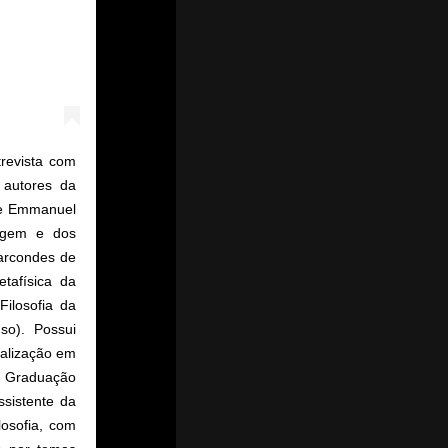
trevista com
 autores da
r e Emmanuel
magem e dos
arcondes de
tafísica da
ilosofia da
so). Possui
ialização em
e Graduação
ssistente da
losofia, com