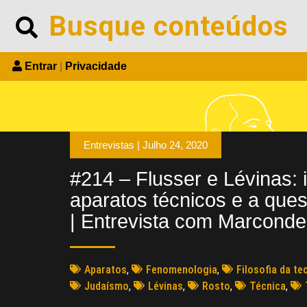
Entrar
|
Privacidade
Entrevistas |
Julho 24, 2020
#214 – Flusser e Lévinas:
aparatos técnicos e a ques
| Entrevista com Marconde
Aparatos
,
Fenomenologia
,
Filosofia da te
Judaísmo
,
Lévinas
,
Rosto
,
Técnica
,