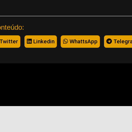
onteúdo:
Twitter
Linkedin
WhattsApp
Telegr