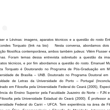
ser e Lévinas: imagens, aparatos técnicos e a questão do rosto En
condes Torquato (link na bio) ⠀ Nesta conversa, abordamos dois
ição filosófica contemporânea, ambos também judeus: Vilém Flusse
inas. Foram temas dessa entrevista sobretudo a questão da i
atos técnicos, e por fim abordamos a questão do rosto. Emanuel M
za Torquato é Doutorando no Programa de Pós-Graduação em Me
versidade de Brasília – UNB. Doutorado no Programa Doutoral em F
uldade de Letras da Universidade do Porto – Portugal (Inconclu
rado em Filosofia pela Universidade Federal do Ceará (2005), Espec
ência do Ensino Superior pela Faculdade Juazeiro do Norte – FJN 
ilosofia pela Universidade Estadual do Ceará (2000). É professor a
ersidade Federal do Cariri – UFCA. Tem experiência na área de Fi