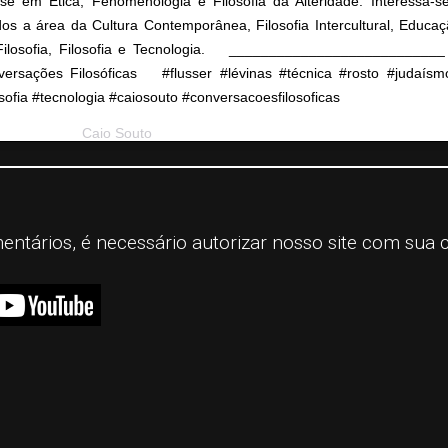
se em Ética, Fenomenologia e Filosofia da Alteridade. Interessa-
dos a área da Cultura Contemporânea, Filosofia Intercultural, Educa
Filosofia, Filosofia e Tecnologia. ⠀ ___________________________
ersações Filosóficas ⠀ #flusser #lévinas #técnica #rosto #judaís
osofia #tecnologia #caiosouto #conversacoesfilosoficas
st shared by
Caio Souto
(@conversacoesfilosoficas) on
Jul 24, 2020 at
mentários, é necessário autorizar nosso site com sua 