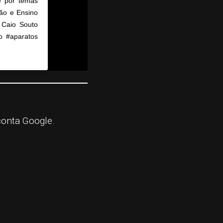
se por temas
ção e Ensino
 Caio Souto
mo #aparatos
 4:04am PDT
conta Google.