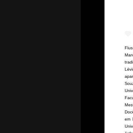
Flus
Mar
trad
Lév
apar
Sou
Uni
Fac
Mest
Doc
em F
Univ