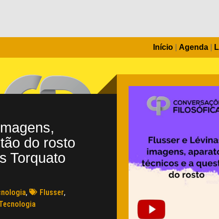
Início
|
Agenda
|
L
 imagens,
tão do rosto
s Torquato
cnologia
,
Flusser
,
Tecnologia