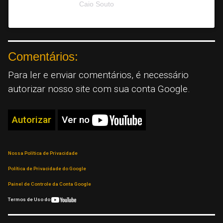
A post shared by
Caio Souto
(@conversacoesfilosoficas) on
Ju
Comentários:
Para ler e enviar comentários, é necessário
autorizar nosso site com sua conta Google.
Autorizar
Ver no
Nossa Política de Privacidade
Política de Privacidade do Google
Painel de Controle da Conta Google
Termos de Uso do