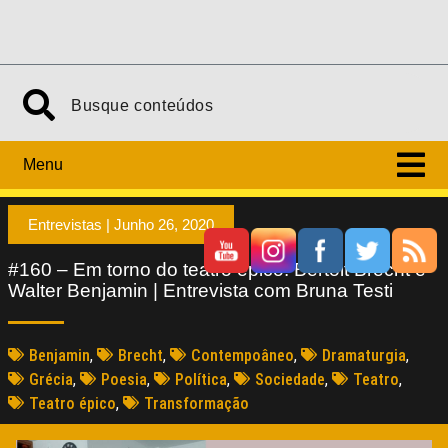
Menu
Entrevistas |
Junho 26, 2020
#160 – Em torno do teatro épico: Bertolt Brecht e
Walter Benjamin | Entrevista com Bruna Testi
Benjamin
,
Brecht
,
Contempoâneo
,
Dramaturgia
,
Grécia
,
Poesia
,
Política
,
Sociedade
,
Teatro
,
Teatro épico
,
Transformação