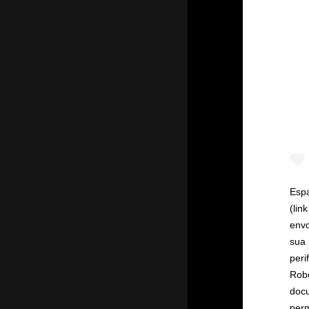
Espa
(li
envo
sua 
peri
Rob
doc
perm