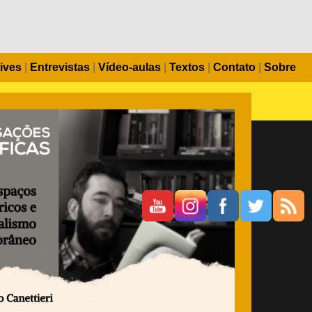
ives
|
Entrevistas
|
Vídeo-aulas
|
Textos
|
Contato
|
Sobre