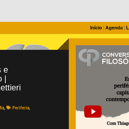
Início
|
Agenda
|
L
s e
 |
ttieri
fia
,
Periferia
,