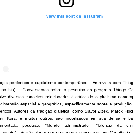
View this post on Instagram
ços periféricos e capitalismo contemporâneo | Entrevista com Thiag
nk na bio) ⠀ Conversamos sobre a pesquisa do geógrafo Thiago Can
lve diversos conceitos relacionados à crítica do capitalismo cont
dimensão espacial e geográfica, especificamente sobre a produção
féricos. Autores da tradição dialética, como Slavoj Zizek, Marck Fisc
ert Kurz, e muitos outros, são mobilizados em sua densa e b
umentada pesquisa. "Mundo administrado", "falência da críti
anente", tais são alguns dos operadores conceituais que Canettieri uti