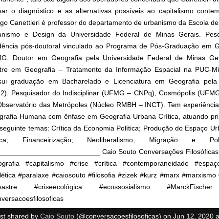
ar o diagnóstico e as alternativas possíveis ao capitalismo cont
go Canettieri é professor do departamento de urbanismo da Escola de 
anismo e Design da Universidade Federal de Minas Gerais. Pes
idência pós-doutoral vinculado ao Programa de Pós-Graduação em G
G. Doutor em Geografia pela Universidade Federal de Minas Ger
tre em Geografia – Tratamento da Informação Espacial na PUC-Mi
sui graduação em Bacharelado e Licenciatura em Geografia pel
12). Pesquisador do Indisciplinar (UFMG – CNPq), Cosmópolis (UFM
bservatório das Metrópoles (Núcleo RMBH – INCT). Tem experiência
rafia Humana com ênfase em Geografia Urbana Crítica, atuando pri
seguinte temas: Crítica da Economia Política; Produção do Espaço Ur
tica; Financeirização; Neoliberalismo; Migração e P
__________________________ Caio Souto Conversações Filosófica
ografia #capitalismo #crise #crítica #contemporaneidade #espaço
lética #paralaxe #caiosouto #filosofia #zizek #kurz #marx #marxismo 
sastre #criseecológica #ecossosialismo #MarckFische
versacoesfilosoficas
st shared by
Caio Souto
(@conversacoesfilosoficas) on
Jun 12, 2020 at