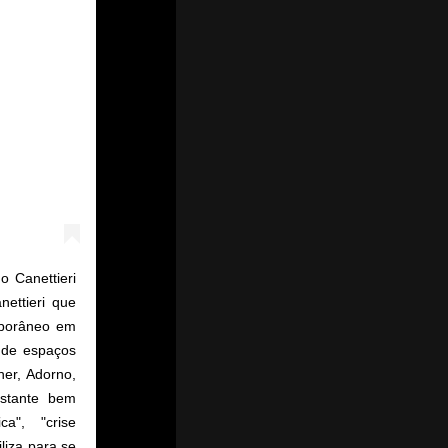
o Canettieri
ettieri que
emporâneo em
 de espaços
her, Adorno,
astante bem
ca", "crise
liza para se