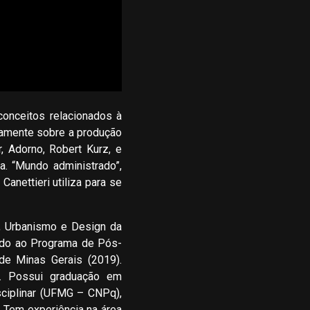
onceitos relacionados à
camente sobre a produção
, Adorno, Robert Kurz, e
. “Mundo administrado”,
Canettieri utiliza para se
a, Urbanismo e Design da
lado ao Programa de Pós-
de Minas Gerais (2019).
). Possui graduação em
sciplinar (UFMG – CNPq),
Tem experiência na área