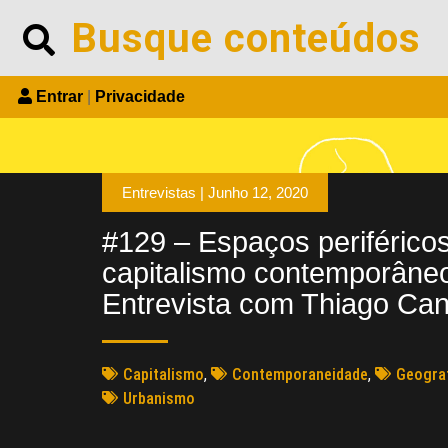
Entrar
|
Privacidade
Entrevistas |
Junho 12, 2020
#129 – Espaços periférico
capitalismo contemporâneo
Entrevista com Thiago Cane
Capitalismo
,
Contemporaneidade
,
Geogra
Urbanismo