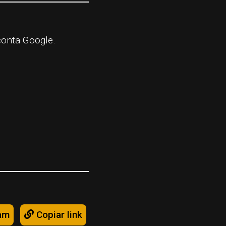
conta Google.
am
Copiar link