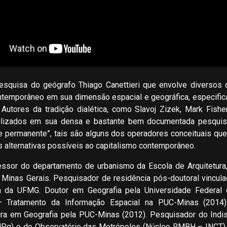
squisa do geógrafo Thiago Canettieri que envolve diversos c
contemporâneo em sua dimensão espacial e geográfica, especifi
 Autores da tradição dialética, como Slavoj Zizek, Mark Fisher
ilizados em sua densa e bastante bem documentada pesquisa
rise permanente”, tais são alguns dos operadores conceituais que 
s alternativas possíveis ao capitalismo contemporâneo.
fessor do departamento de urbanismo da Escola de Arquitetur
 Minas Gerais. Pesquisador de residência pós-doutoral vincu
 da UFMG. Doutor em Geografia pela Universidade Federal 
 Tratamento da Informação Espacial na PUC-Minas (2014
ura em Geografia pela PUC-Minas (2012). Pesquisador do Indi
q) e do Observatório das Metrópoles (Núcleo RMBH – INCT). 