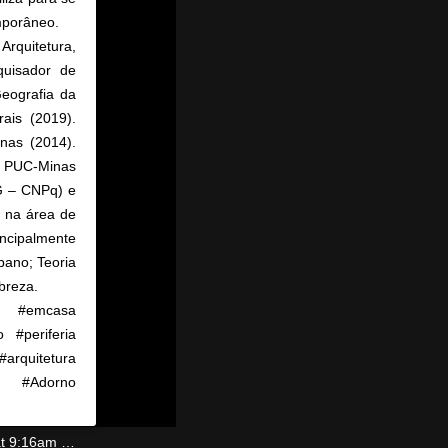
emporâneo. ⠀
Arquitetura,
quisador de
eografia da
ais (2019).
nas (2014).
a PUC-Minas
G – CNPq) e
 na área de
ncipalmente
bano; Teoria
obreza. ⠀
s ⠀ #emcasa
 #periferia
#arquitetura
r #Adorno
 9:16am PDT