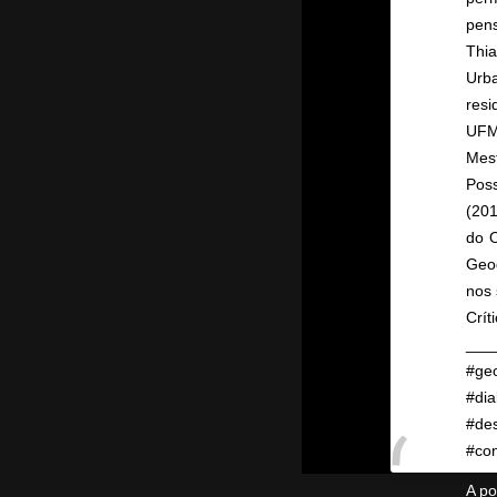
pens
Thia
Urb
res
UFM
Mes
Pos
(20
do O
Geog
nos 
Crí
___
#ge
#dia
#de
#con
A po