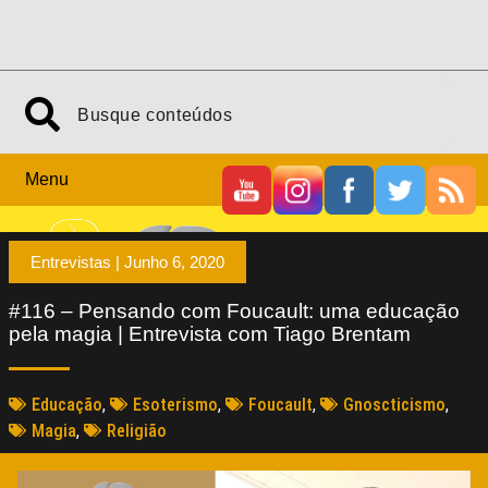
Menu
Entrevistas |
Junho 6, 2020
#116 – Pensando com Foucault: uma educação
pela magia | Entrevista com Tiago Brentam
Educação
,
Esoterismo
,
Foucault
,
Gnoscticismo
,
Magia
,
Religião