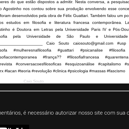
eres do que estão dispostos a admitir. Nesta conversa, a pesquisa
o Agostinho nos contou sobre sua produção envolvendo esse concei
foram desenvolvidos pela obra de Félix Guattari. Também falou um p
ros estudos em filosofia e literatura francesa contemporânea. La
stinho é Doutora em Letras pela Universidade Paris IV e Pós-Do
osofia pela Universidade de São Paulo e Universidade
___________________ Caio Souto caiosouto@gmail.com #usp 
losofa #mulheresnafilosofia #guattari #psicanalise #filosofia 
losofiacontemporanea #frança?? #filosofiafrancesa #quarente
revista #conversacoesfilosoficas #esquizoanálise #capitalismo #s
x #lacan #teoria #revolução #clinica #psicologia #massas #fascismo
st shared by
Caio Souto
(@conversacoesfilosoficas) on
Jun 22, 2020 at
mentários, é necessário autorizar nosso site com sua 