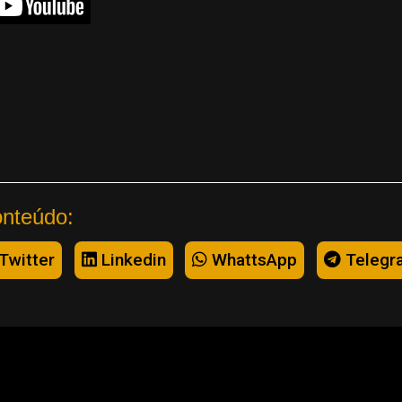
onteúdo:
Twitter
Linkedin
WhattsApp
Telegr