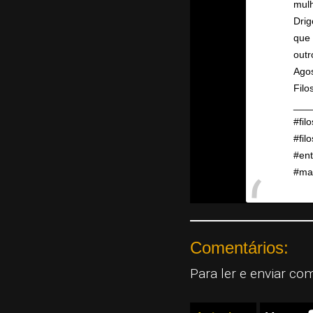
mulh
Drig
que 
out
Ago
Fil
___
#fi
#fi
#ent
#mar
A po
Comentários:
Para ler e enviar co