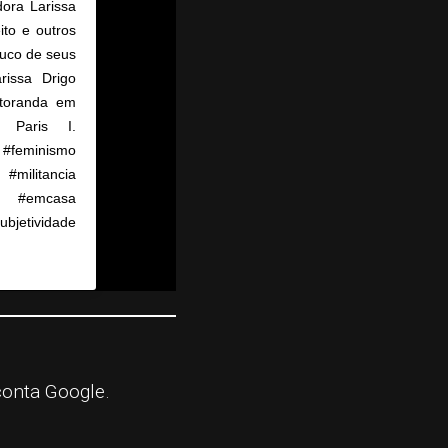
dora Larissa
to e outros
ouco de seus
rissa Drigo
utoranda em
 Paris I.
#feminismo
#militancia
na #emcasa
ubjetividade
 4:42pm PDT
conta Google.