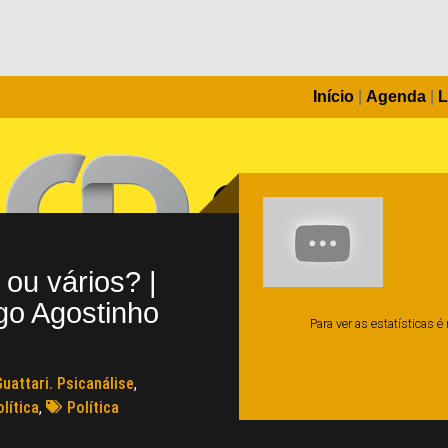
Início
|
Agenda
|
L
 ou vários? |
go Agostinho
Para ver as estatísticas 
uattari. Psicanálise
,
lítica
,
Política