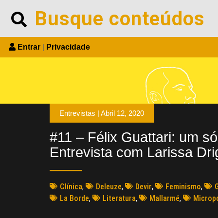
Entrar
|
Privacidade
Entrevistas |
Abril 12, 2020
#11 – Félix Guattari: um só
Entrevista com Larissa Dri
Clínica
,
Deleuze
,
Devir
,
Feminismo
,
G
La Borde
,
Literatura
,
Mallarmé
,
Micropo