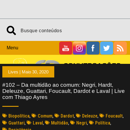
Menu
Lives |
Maio 30, 2020
#102 – Da multidão ao comum: Negri, Hardt,
Deleuze, Guattari, Foucault, Dardot e Laval | Live
com Thiago Ayres
Biopolítica
,
Comum
,
Dardot
,
Deleuze
,
Foucault
,
Guattari
,
Laval
,
Multidão
,
Negri
,
Política
,
Resistência